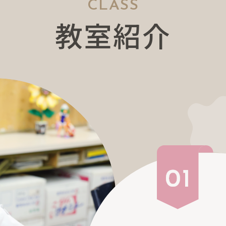
CLASS
教
室
紹
介