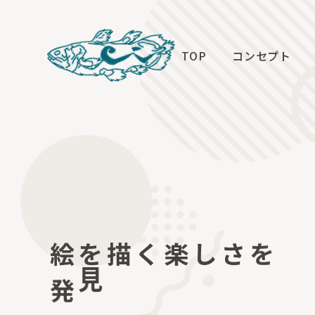
TOP
コンセプト
絵
を
描
く
楽
し
さ
を
発
見
し
よ
う
！