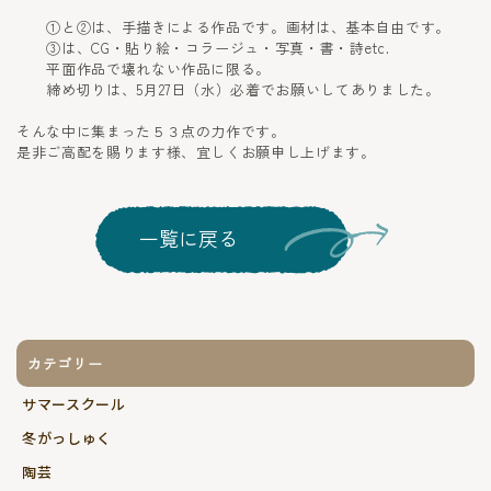
①と②は、手描きによる作品です。画材は、基本自由です。
③は、CG・貼り絵・コラージュ・写真・書・詩etc.
平面作品で壊れない作品に限る。
締め切りは、5月27日（水）必着でお願いしてありました。
そんな中に集まった５３点の力作です。
是非ご高配を賜ります様、宜しくお願申し上げます。
一覧に戻る
カテゴリー
サマースクール
冬がっしゅく
陶芸