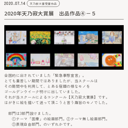
2020.07.14
天乃寂大賞受賞作品
2020年天乃寂大賞展 出品作品④－５
全国的に出されていました「緊急事態宣言」。
とても重苦しい期間ではありましたが、当スクールは
その期間中を利用して、とある宿題の様なモノを
ゴールデンウイーク明けに出していました。
それが当スクールによるコンクール【天乃寂大賞展】です。
はがきに絵を描いて送って頂こうと言う趣旨のモノでした。
部門は3部門設けました。
①テーマ「医療」の絵画部門。②テーマ無し絵画部門。
③表現自由部門。のいずれかです。